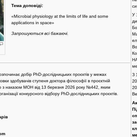
Тема доповіді:
си
У 
«Microbial physiology at the limits of life and some
ди
applications in space»
Бо
Запрошуються всі бажаючі.
Ма
ел
Во
Ко
НА
ме
 розпочинає добір PhD-дослідницьких проєктів у межах
З 
овки здобувачів ступеня доктора філософії в проєктній
20
но з наказом МОН від 13 березня 2026 року №442, яким
20
анізації конкурсного відбору PhD-дослідницьких проєктів.
Ве
Ак
Пі
сп
арів
за
кл
om
ме