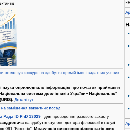
не
ктантів
Ар
Н
ни оголошує конкурс на здобуття премій імені видатних учених
и і науки оприлюднило інформацію про початок приймання
«Національна система дослідників України» Національної
(URIS).
Деталі тут
 на заміщення вакантних посад
а Рада ID PhD 13029
- для проведення разового захисту
ксандровича
на здобуття ступеня доктора філософії в галузі
Ар
стю 091 "Біологія".
Модуляція високопровідних катіонних