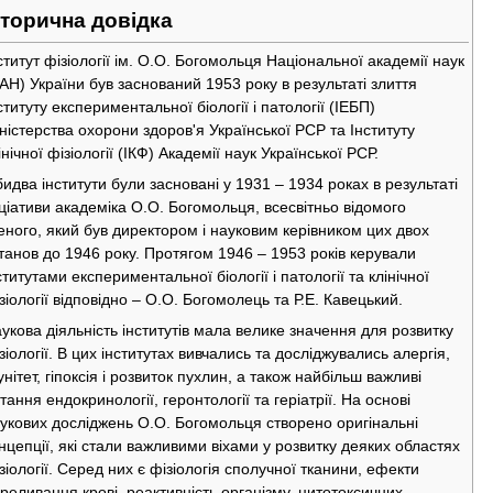
сторична довідка
ститут фізіології ім. О.О. Богомольця Національної академії наук
АН) України був заснований 1953 року в результаті злиття
ституту експериментальної біології і патології (ІЕБП)
ністерства охорони здоров'я Української РСР та Інституту
інічної фізіології (ІКФ) Академії наук Української РСР.
идва інститути були засновані у 1931 – 1934 роках в результаті
іціативи академіка О.О. Богомольця, всесвітньо відомого
еного, який був директором і науковим керівником цих двох
танов до 1946 року. Протягом 1946 – 1953 років керували
ститутами експериментальної біології і патології та клінічної
зіології відповідно – О.О. Богомолець та Р.Е. Кавецький.
укова діяльність інститутів мала велике значення для розвитку
зіології. В цих інститутах вивчались та досліджувались алергія,
унітет, гіпоксія і розвиток пухлин, а також найбільш важливі
тання ендокринології, геронтології та геріатрії. На основі
укових досліджень O.O. Богомольця створено оригінальні
нцепції, які стали важливими віхами у розвитку деяких областях
зіології. Серед них є фізіологія сполучної тканини, ефекти
реливання крові, реактивність організму, цитотоксичних