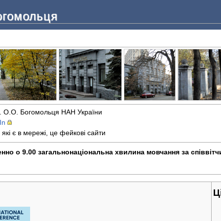
Богомольця
ім. О.О. Богомольця НАН України
In
, які є в мережі, це фейкові сайти
нно о 9.00 загальнонаціональна хвилина мовчання за співвітч
Ц