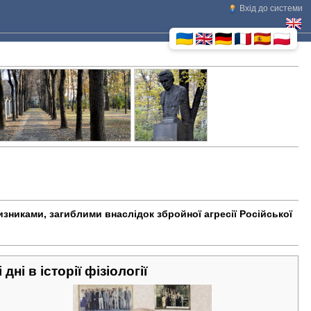
Вхід до системи
E
изниками, загиблими внаслідок збройної агресії Російської
і дні в історії фізіології