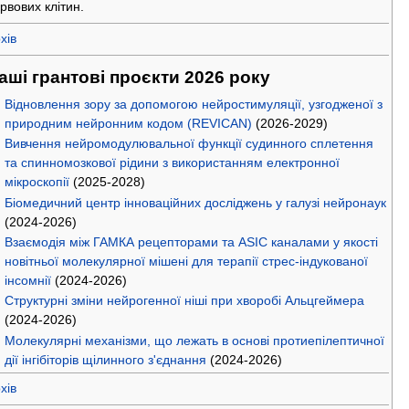
рвових клітин.
хів
аші грантові проєкти 2026 року
Відновлення зору за допомогою нейростимуляції, узгодженої з
природним нейронним кодом (REVICAN)
(2026-2029)
Вивчення нейромодулювальної функції судинного сплетення
та спинномозкової рідини з використанням електронної
мікроскопії
(2025-2028)
Біомедичний центр інноваційних досліджень у галузі нейронаук
(2024-2026)
Взаємодія між ГАМКА рецепторами та ASIC каналами у якості
новітньої молекулярної мішені для терапії стрес-індукованої
інсомнії
(2024-2026)
Структурні зміни нейрогенної ніші при хворобі Альцгеймера
(2024-2026)
Молекулярні механізми, що лежать в основі протиепілептичної
дії інгібіторів щілинного з'єднання
(2024-2026)
хів