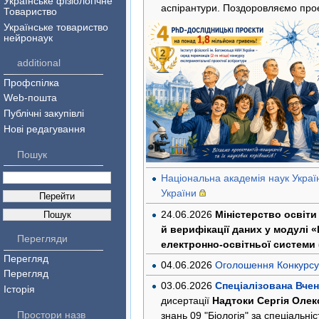
Українське фізіологічне
аспірантури. Поздоровляємо прое
Товариство
Українське товариство
нейронаук
additional
Профспілка
Web-пошта
Публічні закупівлі
Нові редагування
Пошук
Національна академія наук Украї
України
24.06.2026
Міністерство освіт
й верифікації даних у модулі 
Перегляди
електронно-освітньої системи 
Перегляд
04.06.2026
Оголошення Конкурсу
Перегляд
03.06.2026
Спеціалізована Вчен
Історія
дисертації
Надтоки Сергія Оле
Простори назв
знань 09 "Біологія" за спеціальні