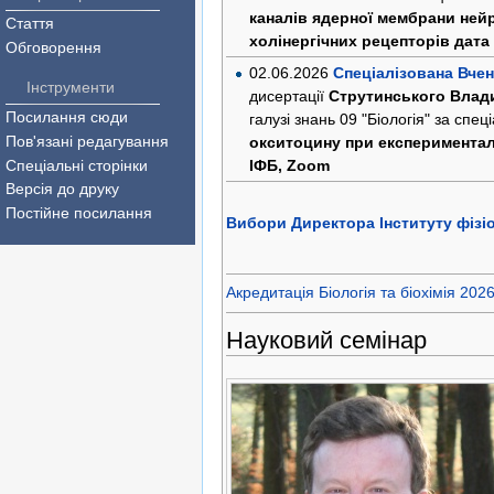
каналів ядерної мембрани нейр
Стаття
холінергічних рецепторів
дата
Обговорення
02.06.2026
Спеціалізована Вчен
Інструменти
дисертації
Струтинського Влад
Посилання сюди
галузі знань 09 "Біологія" за спец
Пов'язані редагування
окситоцину при експериментал
ІФБ, Zoom
Спеціальні сторінки
Версія до друку
Постійне посилання
Вибори Директора Інституту фізіо
Акредитація Біологія та біохімія 202
Науковий семінар