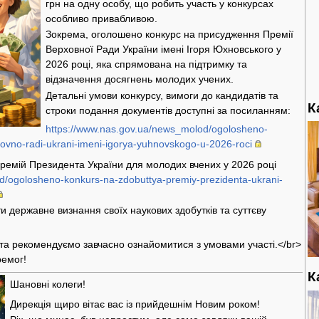
грн на одну особу, що робить участь у конкурсах
особливо привабливою.
Зокрема, оголошено конкурс на присудження Премії
Верховної Ради України імені Ігоря Юхновського у
2026 році, яка спрямована на підтримку та
відзначення досягнень молодих учених.
Детальні умови конкурсу, вимоги до кандидатів та
К
строки подання документів доступні за посиланням:
https://www.nas.gov.ua/news_molod/ogolosheno-
ovno-radi-ukrani-imeni-igorya-yuhnovskogo-u-2026-roci
ремій Президента України для молодих вчених у 2026 році
d/ogolosheno-konkurs-na-zdobuttya-premiy-prezidenta-ukrani-
и державне визнання своїх наукових здобутків та суттєву
та рекомендуємо завчасно ознайомитися з умовами участі.</br>
ремог!
К
Шановні колеги!
Дирекція щиро вітає вас із прийдешнім Новим роком!