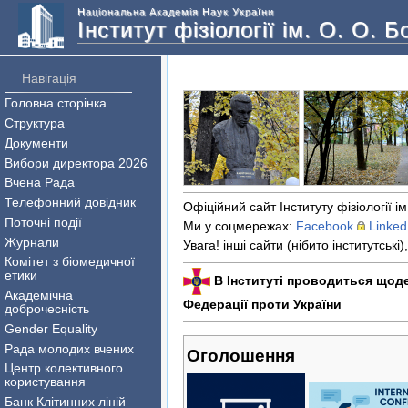
Національна Академія Наук України
Інститут фізіології ім. О. О. 
Навігація
Головна сторінка
Структура
Документи
Вибори директора 2026
Вчена Рада
Телефонний довідник
Офіційний сайт Інституту фізіології 
Поточні події
Ми у соцмережах:
Facebook
Linked
Журнали
Увага! інші сайти (нібито інститутські)
Комітет з біомедичної
етики
В Інституті проводиться щоде
Академічна
Федерації проти України
доброчесність
Gender Equality
Рада молодих вчених
Оголошення
Центр колективного
користування
Банк Клітинних ліній