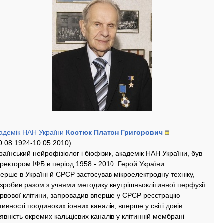
адемік НАН України
Костюк Платон Григорович
0.08.1924-10.05.2010)
раїнський нейрофізіолог і біофізик, академік НАН України, був
ректором ІФБ в період 1958 - 2010. Герой України
ерше в Україні й СРСР застосував мікроелектродну техніку,
зробив разом з учнями методику внутрішньоклітинної перфузії
рвової клітини, запровадив вперше у СРСР реєстрацію
тивності поодиноких іонних каналів, вперше у світі довів
явність окремих кальцієвих каналів у клітинній мембрані