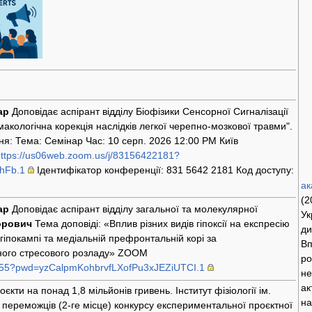
ар
Доповідає аспірант відділу Біофізики Сенсорної Сигналізації
кологічна корекція наслідків легкої черепно-мозкової травми".
я: Тема: Семінар Час: 10 серп. 2026 12:00 PM Київ
ttps://us06web.zoom.us/j/83156422181?
hFb.1
Ідентифікатор конференції: 831 5642 2181 Код доступу:
ак
(2
ар
Доповідає аспірант відділу загальної та молекулярної
Ук
орович
Тема доповіді: «Вплив різних видів гіпоксії на експресію
ди
 гіпокампі та медіальній префронтальній корі за
Вп
ного стресового розладу» ZOOM
ро
5455?pwd=yzCalpmKohbrvfLXofPu3xJEZiUTCI.1
не
ак
єкти на понад 1,8 мільйонів гривень. Інститут фізіології ім.
на
переможців (2-ге місце) конкурсу експериментальної проєктної