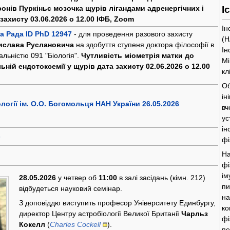
онів Пуркіньє мозочка щурів лігандами адренергічних і
І
 захисту 03.06.2026 о 12.00 ІФБ, Zoom
Ін
а Рада ID PhD 12947
- для проведення разового захисту
(Н
ислава Руслановича
на здобуття ступеня доктора філософії в
Ін
іальністю 091 "Біологія".
Чутливість міометрія матки до
Мі
ьній ендотоксемії у щурів
дата захисту 02.06.2026 о 12.00
кл
Об
ін
логії ім. О.О. Богомольця НАН України 26.05.2026
вч
ус
ін
6
фі
На
фі
ім
28.05.2026
у четвер об
11:00
в залі засідань (кімн. 212)
пи
відбудеться науковий семінар.
на
З доповіддю виступить професор Університету Единбургу,
ко
директор Центру астробіології Великої Британії
Чарльз
фі
Кокелл
(
Charles Cockell
).
пе