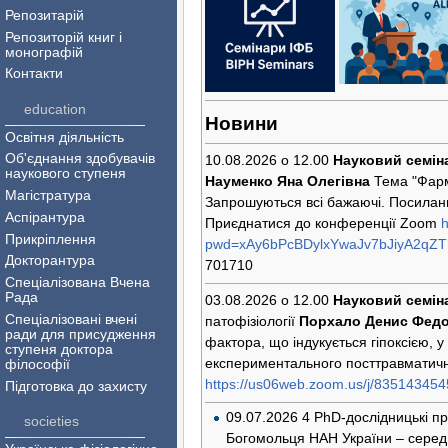
Репозитарій
Репозиторій книг і
монографій
Контакти
education
Новини
Освітня діяльність
Об'єднання здобувачів
10.08.2026 о 12.00
Науковий семін
наукового ступеня
Науменко Яна Олегівна
Тема "Фарма
Магістратура
Запрошуються всі бажаючі. Посиланн
Аспірантура
Приєднатися до конференції Zoom
h
Прикріплення
pwd=xAy6bPcBDylxYwaJv7bJiyA2qZT
Докторантура
701710
Спеціалізована Вчена
Рада
03.08.2026 о 12.00
Науковий семін
Cпеціалізовані вчені
патофізіології
Порхало Денис Фед
ради для присудження
фактора, що індукується гіпоксією, у
ступеня доктора
експериментального посттравматич
філософії
https://us06web.zoom.us/j/8351434
Підготовка до захисту
09.07.2026 4 PhD-дослідницькі про
societies
Богомольця НАН України – серед 