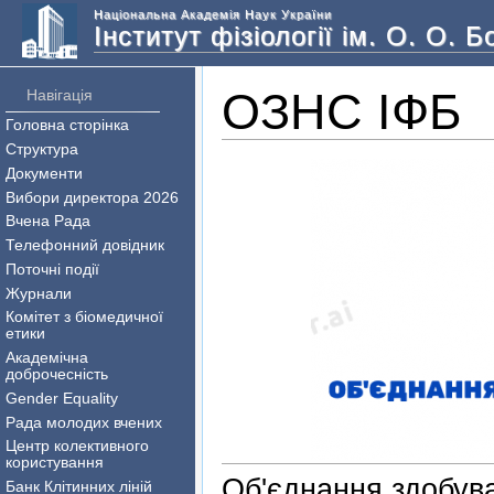
Національна Академія Наук України
Інститут фізіології ім. О. О. 
ОЗНС ІФБ
Навігація
Головна сторінка
Структура
Документи
Вибори директора 2026
Вчена Рада
Телефонний довідник
Поточні події
Журнали
Комітет з біомедичної
етики
Академічна
доброчесність
Gender Equality
Рада молодих вчених
Центр колективного
користування
Об'єднання здобува
Банк Клітинних ліній