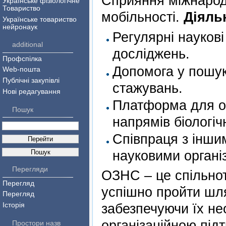
Сприяння міжнародн
Українське фізіологічне
Товариство
мобільності.
Діяль
Українське товариство
нейронаук
Регулярні наукові
additional
досліджень.
Профспілка
Допомога у пошуку
Web-пошта
Публічні закупівлі
стажувань.
Нові редагування
Платформа для об
Пошук
напрямів біологіч
Співпраця з інши
науковими органі
Перегляди
ОЗНС – це спільно
Перегляд
успішно пройти шля
Перегляд
забезпечуючи їх н
Історія
організаційною під
Простори назв