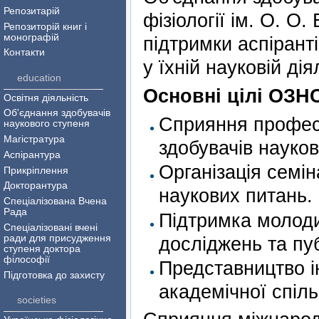
Репозитарій
фізіології ім. О. 
Репозиторій книг і
монографій
підтримки аспірант
Контакти
у їхній науковій дія
education
Основні цілі ОЗН
Освітня діяльність
Об'єднання здобувачів
Сприяння профес
наукового ступеня
Магістратура
здобувачів науков
Аспірантура
Організація семін
Прикріплення
Докторантура
наукових питань.
Спеціалізована Вчена
Рада
Підтримка молодих
Cпеціалізовані вчені
досліджень та пуб
ради для присудження
ступеня доктора
філософії
Представництво ін
Підготовка до захисту
академічної спіль
societies