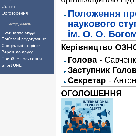
Стаття
Положення про
Обговорення
наукового ступ
Інструменти
ім. О. О. Бог
Посилання сюди
Пов'язані редагування
Керівництво ОЗН
Спеціальні сторінки
Версія до друку
Голова
- Савченк
Постійне посилання
Short URL
Заступник Голо
Секретар
- Антон
ОГОЛОШЕННЯ