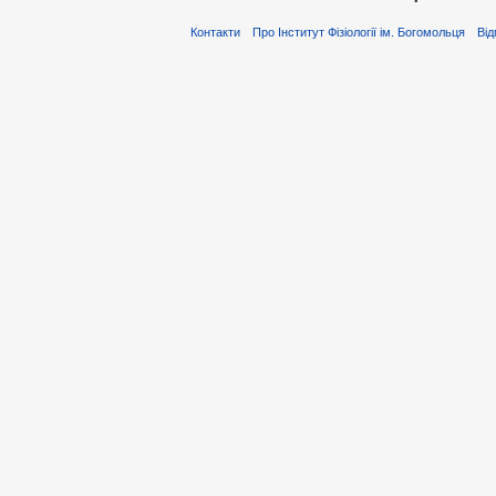
Контакти
Про Інститут Фізіології ім. Богомольця
Від